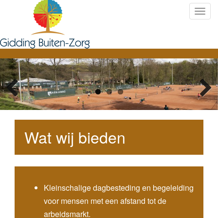
S
c
h
a
k
e
l
n
a
v
i
Wat wij bieden
g
a
t
i
e
Kleinschalige dagbesteding en begeleiding
voor mensen met een afstand tot de
arbeidsmarkt.